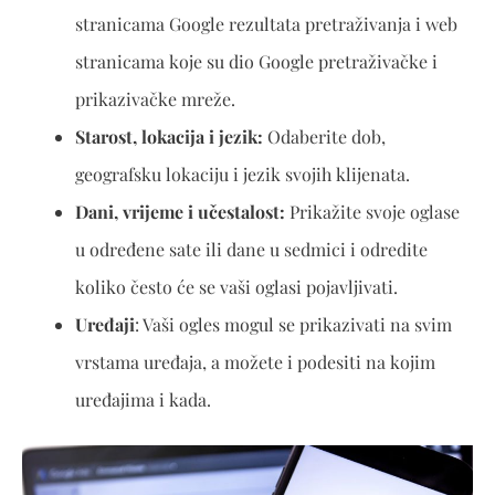
stranicama Google rezultata pretraživanja i web
stranicama koje su dio Google pretraživačke i
prikazivačke mreže.
Starost, lokacija i jezik:
Odaberite dob,
geografsku lokaciju i jezik svojih klijenata.
Dani, vrijeme i učestalost:
Prikažite svoje oglase
u određene sate ili dane u sedmici i odredite
koliko često će se vaši oglasi pojavljivati.
Uređaji
: Vaši ogles mogul se prikazivati na svim
vrstama uređaja, a možete i podesiti na kojim
uređajima i kada.